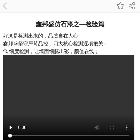
鑫邦盛仿石漆之—检验篇
好漆是检测出来的，品质自在人心
鑫邦盛坚守严苛品控，四大核心检测逐项把关：
🔍 细度检测，让墙面细腻出彩，颜值在线；