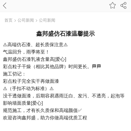
首页
> 公司新闻
> 公司新闻
鑫邦盛仿石漆温馨提示
⚠️高端仿石漆、超长质保注意⚠️
气温回升，雨季将至！
鑫邦盛仿石漆乳液含量高[爱心]
彩点粒子干燥（相比其他品牌）时间更长。🏁🏁
施工切记：
彩点粒子完全实干再做面漆
⚠️（手扣不动为标准）⚠️
没干透做面漆，后期容易遇雨泛白、发污、不透亮，起泡等
影响墙面质量[爱心]
规范施工，才有长久质保和高端颜值✅
欢迎咨询鑫邦盛，助力你做高端优质工程