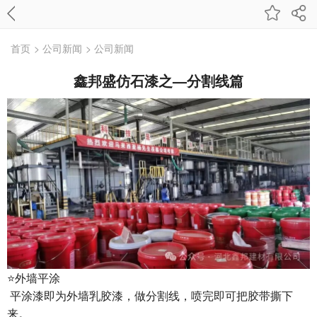
首页
> 公司新闻
> 公司新闻
鑫邦盛仿石漆之—分割线篇
⭐️外墙平涂
平涂漆即为外墙乳胶漆，做分割线，喷完即可把胶带撕下
来。