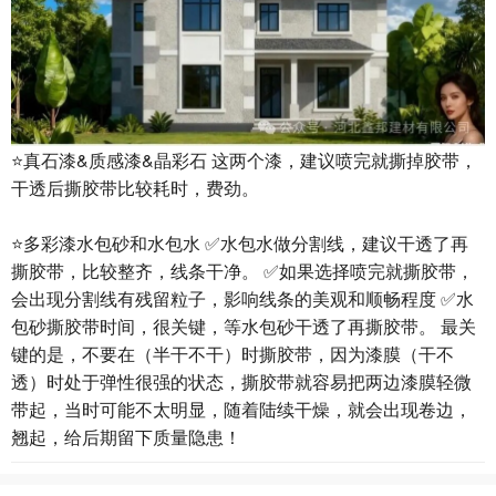
⭐️真石漆&质感漆&晶彩石 这两个漆，建议喷完就撕掉胶带，
干透后撕胶带比较耗时，费劲。
⭐️多彩漆水包砂和水包水 ✅水包水做分割线，建议干透了再
撕胶带，比较整齐，线条干净。 ✅如果选择喷完就撕胶带，
会出现分割线有残留粒子，影响线条的美观和顺畅程度 ✅水
包砂撕胶带时间，很关键，等水包砂干透了再撕胶带。 最关
键的是，不要在（半干不干）时撕胶带，因为漆膜（干不
透）时处于弹性很强的状态，撕胶带就容易把两边漆膜轻微
带起，当时可能不太明显，随着陆续干燥，就会出现卷边，
翘起，给后期留下质量隐患！