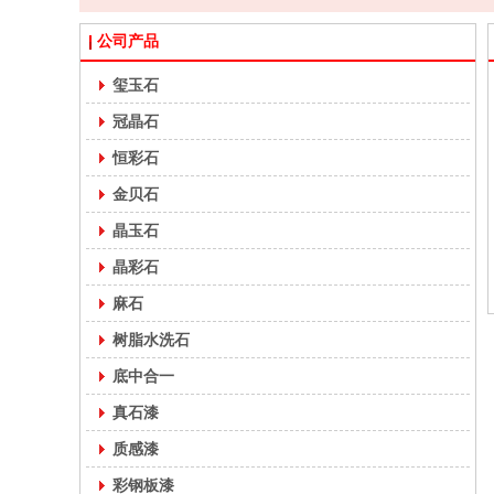
公司产品
玺玉石
冠晶石
恒彩石
水性工业漆
金贝石
晶玉石
晶彩石
麻石
树脂水洗石
底中合一
真石漆
多彩仿石漆
质感漆
彩钢板漆