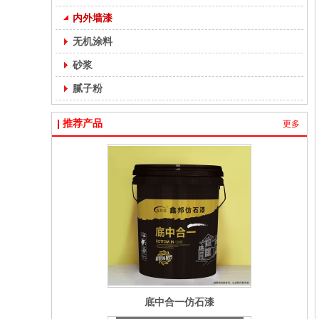
内外墙漆
无机涂料
砂浆
腻子粉
推荐产品
更多
金贝石仿石漆
底中合一仿石漆