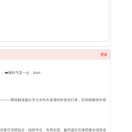
更多
； ❤️螺杆气泵一台，&am
———赠送解读篇从专注水性木器漆的科创先行者，到深耕建筑外墙
石家庄深耕起步，辐射华北，布局全国。鑫邦盛仿石漆搭建全域渠道