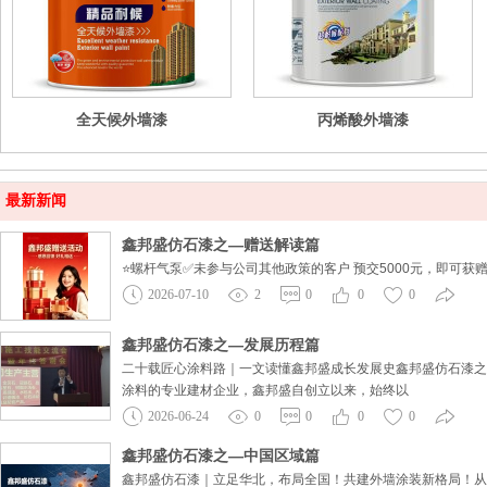
全天候外墙漆
丙烯酸外墙漆
最新新闻
鑫邦盛仿石漆之—赠送解读篇
⭐️螺杆气泵✅未参与公司其他政策的客户 预交5000元，即可获赠
2026-07-10
2
0
0
0
鑫邦盛仿石漆之—发展历程篇
二十载匠心涂料路｜一文读懂鑫邦盛成长发展史鑫邦盛仿石漆之
涂料的专业建材企业，鑫邦盛自创立以来，始终以
2026-06-24
0
0
0
0
鑫邦盛仿石漆之—中国区域篇
鑫邦盛仿石漆｜立足华北，布局全国！共建外墙涂装新格局！从