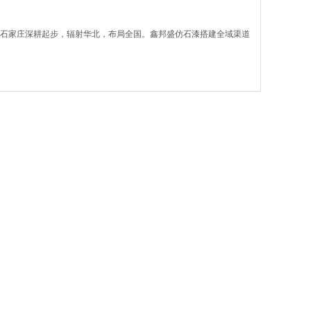
石家庄深耕起步，辐射华北，布局全国。鑫邦盛仿石漆搭建全域渠道
不平整的墙面要先用砂浆找平，否则会出现干燥慢，泛碱，开裂。✅底漆
建房、外墙做完涂装后，漆膜干燥后墙面出现白霜、花斑、返碱，不少
面老话常说：小暑大暑，上蒸下煮。进入三伏天，持续高温叠加高湿