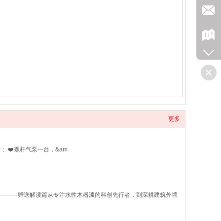
更多
； ❤️螺杆气泵一台，&am
———赠送解读篇从专注水性木器漆的科创先行者，到深耕建筑外墙