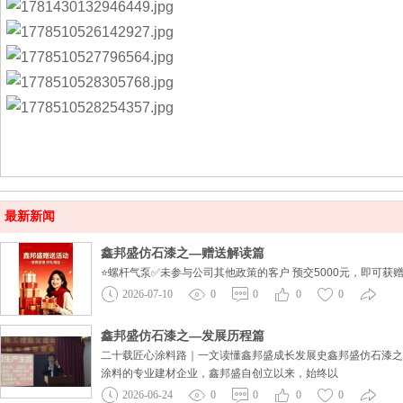
最新新闻
鑫邦盛仿石漆之—赠送解读篇
⭐️螺杆气泵✅未参与公司其他政策的客户 预交5000元，即可获赠
2026-07-10
0
0
0
0
鑫邦盛仿石漆之—发展历程篇
二十载匠心涂料路｜一文读懂鑫邦盛成长发展史鑫邦盛仿石漆之
涂料的专业建材企业，鑫邦盛自创立以来，始终以
2026-06-24
0
0
0
0