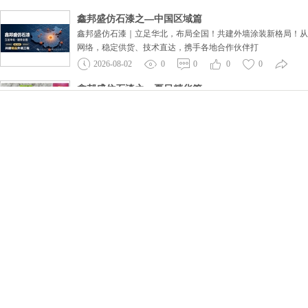
鑫邦盛仿石漆之—中国区域篇
鑫邦盛仿石漆｜立足华北，布局全国！共建外墙涂装新格局！从
网络，稳定供货、技术直达，携手各地合作伙伴打
2026-08-02
0
0
0
0
鑫邦盛仿石漆之—夏日精华篇
夏日仿石漆施工 | 记住以下关键节点✅腻子一定要薄批多次，
一定要兑水，切
2026-08-02
0
0
0
0
鑫邦盛仿石漆之—砂浆腻子篇
外墙腻子、抗裂砂浆科普｜弄懂干燥原理，规避墙面泛碱。✅自
施工队误以为是漆出现质量问题，
2026-08-02
0
0
0
0
鑫邦盛仿石漆之—三伏天篇
三伏高温施工提醒｜鑫邦盛仿石漆谨记薄涂多遍，慢干才是好漆
空气，给外墙仿石漆施工带来重重考验。鑫邦盛全
2026-07-12
0
0
0
0
鑫邦盛仿石漆之—企业文化篇