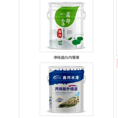
净味超白内墙漆
丙烯酸外墙漆