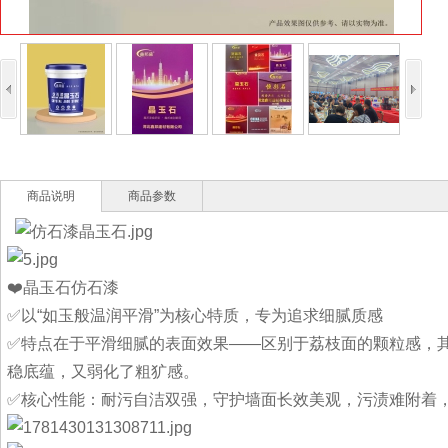
商品说明
商品参数
❤️晶玉石仿石漆
✅以“如玉般温润平滑”为核心特质，专为追求细腻质感
✅特点在于平滑细腻的表面效果——区别于荔枝面的颗粒感，
稳底蕴，又弱化了粗犷感。
✅核心性能：耐污自洁双强，守护墙面长效美观，污渍难附着