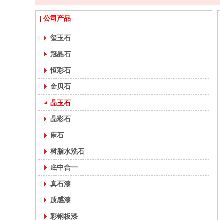
公司产品
玺玉石
冠晶石
恒彩石
金贝石
恒彩石仿石漆
晶玉石
晶彩石
麻石
树脂水洗石
底中合一
真石漆
质感漆
冠晶石仿石漆
彩钢板漆