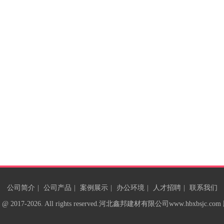
鑫邦盛仿石漆｜藏在涂料里的企业文化，读懂我们坚守的初心一
仿石漆，始于逼真石感、过硬品质，久于靠谱交付
2026-07-10
0
0
0
0
鑫邦盛仿石漆之—关爱篇
高温外墙施工防暑提醒｜工友们，务必错开高温，照顾好自己！
晒极易中暑。各位在外墙一线打拼的工友们，一定
2026-07-10
0
0
0
0
鑫邦盛仿石漆之—获客篇
鑫邦盛仿石漆｜农村自建房水包砂怎么做，才能稳稳抓住业主客
水包砂外墙，2年后再重新翻新返工？？？ 答案
2026-07-10
0
0
0
0
鑫邦盛仿石漆之—开局篇
起点是抽到的牌，终点是自己打出的局忆往昔校园岁月，教室里
转，我和当年的同窗，都已是年过半百之人。 曾
2026-07-10
0
0
0
0
公司简介
|
公司产品
|
案例展示
|
办公环境
|
人才招聘
|
联系我们
 @ 2017-2026. All rights reserved.
河北鑫邦建材有限公司
www.hbxbsjc.c