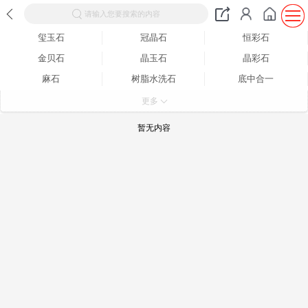
请输入您要搜索的内容
玺玉石
冠晶石
恒彩石
金贝石
晶玉石
晶彩石
麻石
树脂水洗石
底中合一
真石漆
质感漆
彩钢板漆
更多
内外墙漆
无机涂料
砂浆
暂无内容
腻子粉